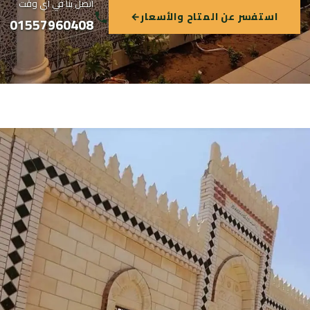
اتصل بنا في أي وقت
استفسر عن المتاح والأسعار
←
01557960408