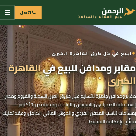
نتقل
الرحمن
اتصل
☰
لى
لبيع المقابر والمدافن
لمحتوى
نبيع في كل طرق القاهرة الكبرى
مقابر ومدافن للبيع في
القاهرة
الكبرى
مقابر ومدافن جاهزة للتسليم على طريق العين السخنة والفيوم ومصر
إسماعيلية الصحراوي والسويس والواحات ومدينة بدر و٦ أكتوبر —
بمساحات تناسب المدفن الفردي والحوش العائلي الكامل، وعقد تمليك
موثَّق وإمكانية التقسيط.